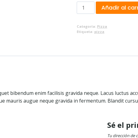
Grand
Añadir al car
Italiano
cantidad
Categoría:
Pizza
Etiqueta:
pizza
quet bibendum enim facilisis gravida neque. Lacus luctus acc
ugue mauris augue neque gravida in fermentum. Blandit cursus 
Sé el pr
Tu dirección de 