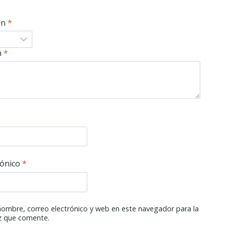
ón
*
n
*
rónico
*
ombre, correo electrónico y web en este navegador para la
z que comente.