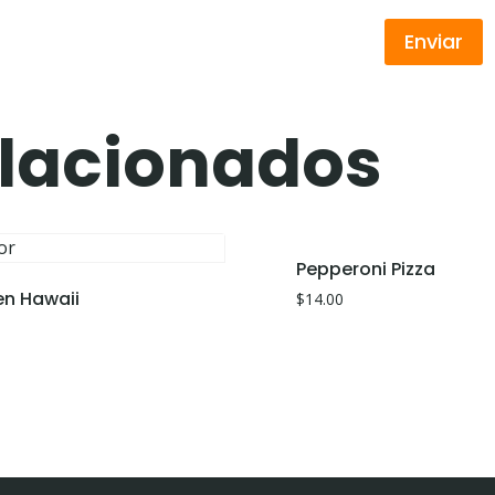
elacionados
Pepperoni Pizza
en Hawaii
$
14.00