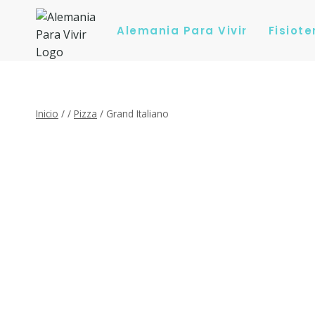
Saltar
al
Alemania Para Vivir
Fisiot
contenido
Inicio
/
/
Pizza
/
Grand Italiano