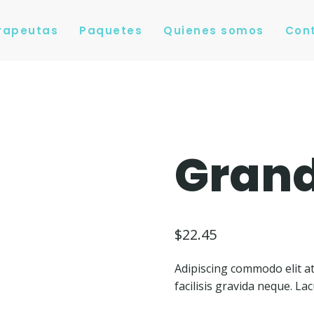
erapeutas
Paquetes
Quienes somos
Con
Grand
$
22.45
Adipiscing commodo elit a
facilisis gravida neque. L