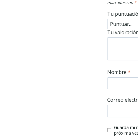
marcados con
*
Tu puntuaci
Tu valoració
Nombre
*
Correo elect
Guarda mi n
próxima ve